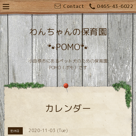
Contact
0465-43-6022
わんちゃんの保育園
🐾POMO🐾
小田原市にあるペット犬のための保育園
POMO（ポモ）です
カレンダー
2020-11-03 (Tue)
定休日