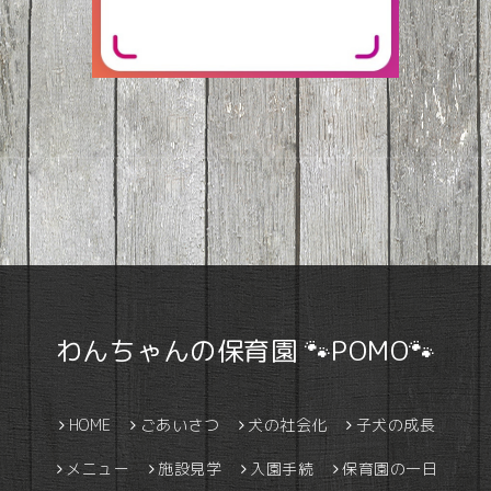
わんちゃんの保育園 🐾POMO🐾
HOME
ごあいさつ
犬の社会化
子犬の成長
メニュー
施設見学
入園手続
保育園の一日