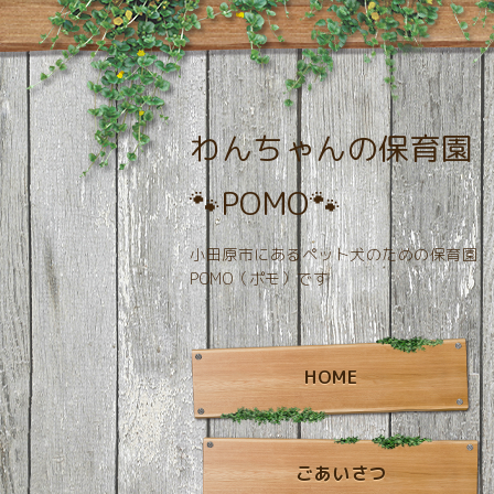
わんちゃんの保育園
🐾POMO🐾
小田原市にあるペット犬のための保育園
POMO（ポモ）です
HOME
ごあいさつ