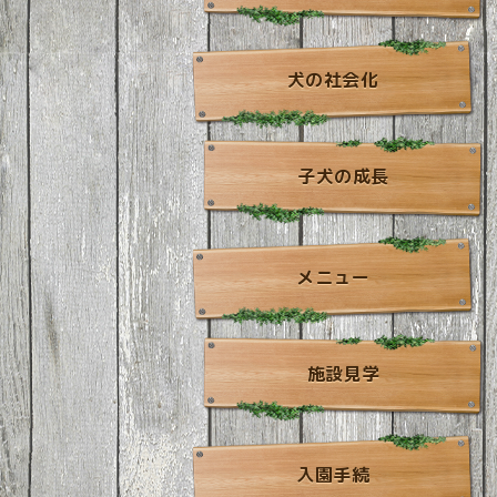
犬の社会化
子犬の成長
メニュー
施設見学
入園手続