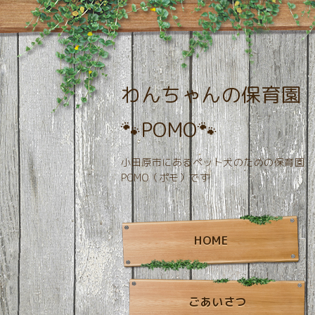
わんちゃんの保育園
🐾POMO🐾
小田原市にあるペット犬のための保育園
POMO（ポモ）です
HOME
ごあいさつ