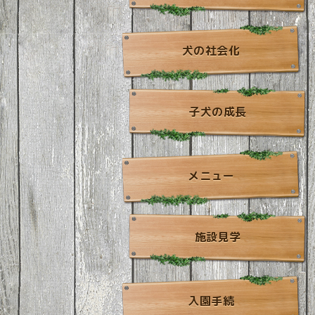
犬の社会化
子犬の成長
メニュー
施設見学
入園手続