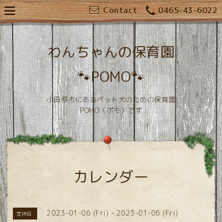
Contact
0465-43-6022
わんちゃんの保育園
🐾POMO🐾
小田原市にあるペット犬のための保育園
POMO（ポモ）です
カレンダー
2023-01-06 (Fri) - 2023-01-06 (Fri)
定休日