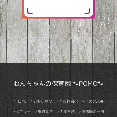
わんちゃんの保育園 🐾POMO🐾
HOME
ごあいさつ
犬の社会化
子犬の成長
メニュー
施設見学
入園手続
保育園の一日