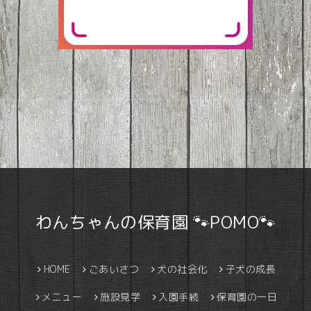
わんちゃんの保育園 🐾POMO🐾
HOME
ごあいさつ
犬の社会化
子犬の成長
メニュー
施設見学
入園手続
保育園の一日