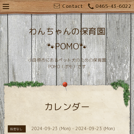
Contact
0465-43-6022
わんちゃんの保育園
🐾POMO🐾
小田原市にあるペット犬のための保育園
POMO（ポモ）です
カレンダー
2024-09-23 (Mon) - 2024-09-23 (Mon)
指定なし