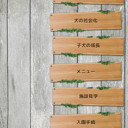
犬の社会化
子犬の成長
メニュー
施設見学
入園手続