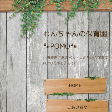
わんちゃんの保育園
🐾POMO🐾
小田原市にあるペット犬のための保育園
POMO（ポモ）です
HOME
ごあいさつ