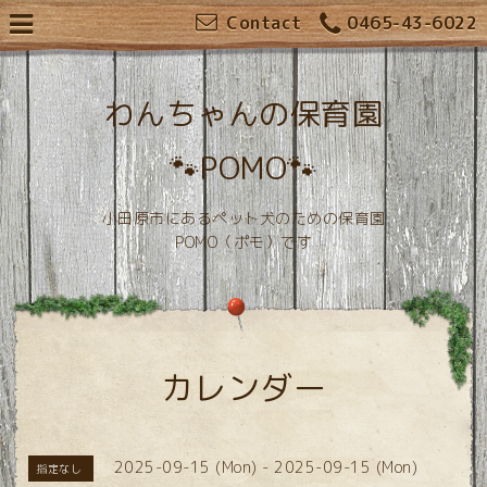
Contact
0465-43-6022
わんちゃんの保育園
🐾POMO🐾
小田原市にあるペット犬のための保育園
POMO（ポモ）です
カレンダー
2025-09-15 (Mon) - 2025-09-15 (Mon)
指定なし