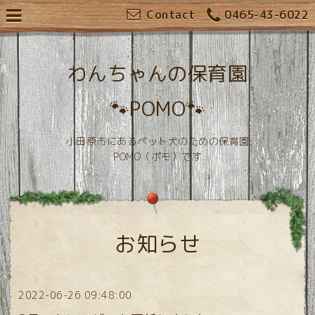
Contact
0465-43-6022
わんちゃんの保育園
🐾POMO🐾
小田原市にあるペット犬のための保育園
POMO（ポモ）です
お知らせ
2022-06-26 09:48:00