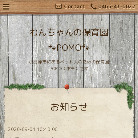
Contact
0465-43-6022
わんちゃんの保育園
🐾POMO🐾
小田原市にあるペット犬のための保育園
POMO（ポモ）です
お知らせ
2020-09-04 10:40:00