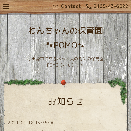
Contact
0465-43-6022
わんちゃんの保育園
🐾POMO🐾
小田原市にあるペット犬のための保育園
POMO（ポモ）です
お知らせ
2021-04-18 13:35:00