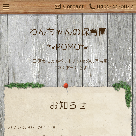
Contact
0465-43-6022
わんちゃんの保育園
🐾POMO🐾
小田原市にあるペット犬のための保育園
POMO（ポモ）です
お知らせ
2023-07-07 09:17:00