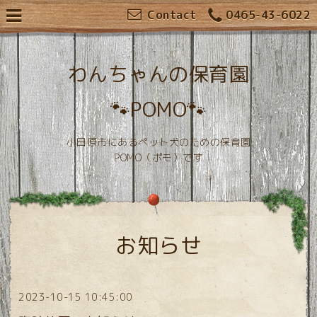
Contact
0465-43-6022
わんちゃんの保育園
🐾POMO🐾
小田原市にあるペット犬のための保育園
POMO（ポモ）です
お知らせ
2023-10-15 10:45:00