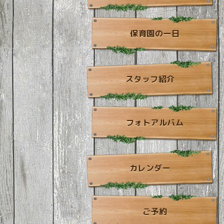
保育園の一日
スタッフ紹介
フォトアルバム
カレンダー
ご予約